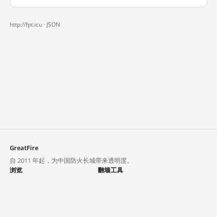
http://fpt.icu ·
JSON
GreatFire
自 2011 年起，为中国防火长城带来透明度。
浏览
翻墙工具
封锁列表
VPN 与代理
探索
翻墙中心
趋势
GreatFireVPN
热门网站在中国大陆的访问状况