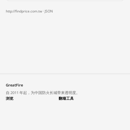
http://findprice.com.tw ·
JSON
GreatFire
自 2011 年起，为中国防火长城带来透明度。
浏览
翻墙工具
封锁列表
VPN 与代理
探索
翻墙中心
趋势
GreatFireVPN
热门网站在中国大陆的访问状况
数据与 API