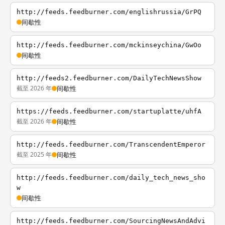
http://feeds.feedburner.com/englishrussia/GrPQ
间歇性
http://feeds.feedburner.com/mckinseychina/GwOo
间歇性
http://feeds2.feedburner.com/DailyTechNewsShow
截至 2026 年
间歇性
https://feeds.feedburner.com/startuplatte/uhfA
截至 2026 年
间歇性
http://feeds.feedburner.com/TranscendentEmperor
截至 2025 年
间歇性
http://feeds.feedburner.com/daily_tech_news_sho
w
间歇性
http://feeds.feedburner.com/SourcingNewsAndAdvi