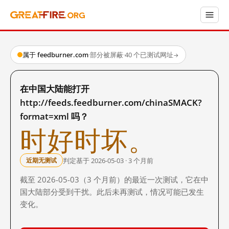
属于 feedburner.com
·
部分被屏蔽
·
40 个已测试网址
→
在中国大陆能打开
http://feeds.feedburner.com/chinaSMACK?
format=xml 吗？
时好时坏。
判定基于 2026-05-03 · 3 个月前
近期无测试
截至 2026-05-03（3 个月前）的最近一次测试，它在中
国大陆部分受到干扰。此后未再测试，情况可能已发生
变化。