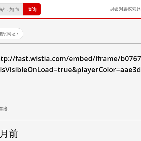
查询
封锁列表
探索
趋
已测试网址
→
/fast.wistia.com/embed/iframe/b0767
olsVisibleOnLoad=true&playerColor=aae
。
连接。
个月前