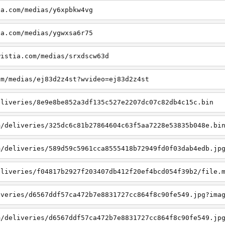
ia.com/medias/y6xpbkw4vg
ia.com/medias/ygwxsa6r75
wistia.com/medias/srxdscw63d
om/medias/ej83d2z4st?wvideo=ej83d2z4st
eliveries/8e9e8be852a3df135c527e2207dc07c82db4c15c.bin
m/deliveries/325dc6c81b27864604c63f5aa7228e53835b048e.bi
m/deliveries/589d59c5961cca8555418b72949fd0f03dab4edb.jp
eliveries/f04817b2927f203407db412f20ef4bcd054f39b2/file.