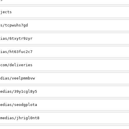
ojects
as/tcpwuhs7gd
dias/6txytr9zyr
dias/ht63fuc2c7
.com/deliveries
edias/veelpmmbvw
medias/39y1cgl8y5
medias/seodgplota
/medias/jhrigl0nt8