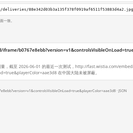
页面一致。
bed/iframe/b0767e8ebb?version=v1&controlsVisibleOnLoad=t
至 2026-06-01 的最近一次测试，http://fast.wistia.com/embed/i
OnLoad=true&playerColor=aae3d8 在中国大陆未被屏蔽。
67e8ebb?version=v1&controlsVisibleOnLoad=true&playerColor=aae3d8 ·
JSON