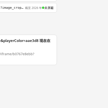
未屏蔽
截至 2026 年
https://embed-ssl.wistia.com/deliveries/88e342d03b3a135f378f0919af6511f53883d4a2.jpg?image_crop_resized=640x360
rue&playerColor=aae3d8 现在在
frame/b0767e8ebb?