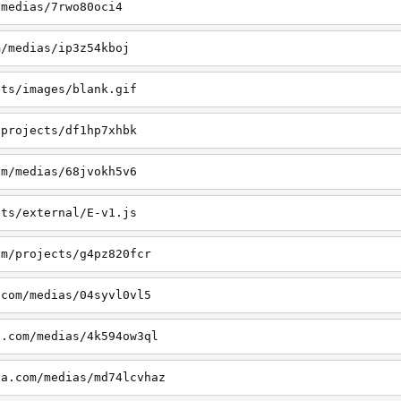
/medias/7rwo80oci4
m/medias/ip3z54kboj
ets/images/blank.gif
/projects/df1hp7xhbk
om/medias/68jvokh5v6
ets/external/E-v1.js
om/projects/g4pz820fcr
.com/medias/04syvl0vl5
a.com/medias/4k594ow3ql
ia.com/medias/md74lcvhaz