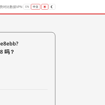
势
对比
数据
VPN
EN
中文
e8ebb?
3d8 吗？