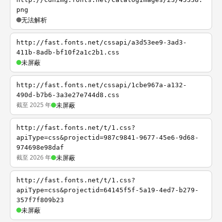
png
无法解析
http://fast.fonts.net/cssapi/a3d53ee9-3ad3-
411b-8adb-bf10f2a1c2b1.css
未屏蔽
http://fast.fonts.net/cssapi/1cbe967a-a132-
490d-b7b6-3a3e27e744d8.css
截至 2025 年
未屏蔽
http://fast.fonts.net/t/1.css?
apiType=css&projectid=987c9841-9677-45e6-9d68-
974698e98daf
截至 2026 年
未屏蔽
http://fast.fonts.net/t/1.css?
apiType=css&projectid=64145f5f-5a19-4ed7-b279-
357f7f809b23
未屏蔽