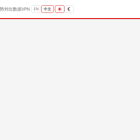
势
对比
数据
VPN
EN
中文