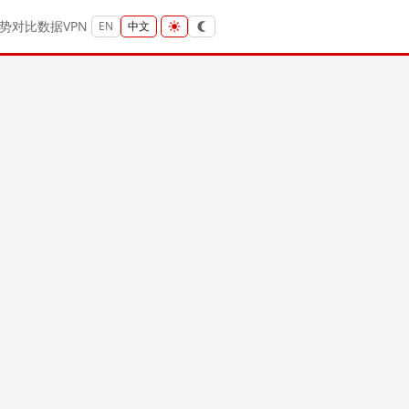
势
对比
数据
VPN
EN
中文