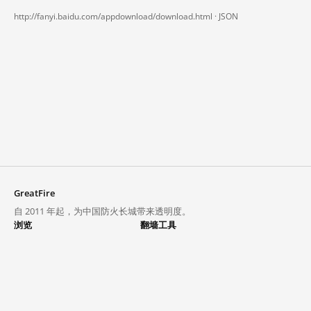
http://fanyi.baidu.com/appdownload/download.html ·
JSON
GreatFire
自 2011 年起，为中国防火长城带来透明度。
浏览
翻墙工具
封锁列表
VPN 与代理
探索
翻墙中心
趋势
GreatFireVPN
热门网站在中国大陆的访问状况
数据与 API