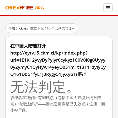
属于 ckm.cl
·
数据不足
·
110 个已测试网址
→
在中国大陆能打开
http://eytv.i5.ckm.cl/kp/index.php?
url=1E1K12yvyDyPyJyr0cykyz1C0V0i0g0Uyyy
0y2ymyC1GyHyA14yeyO0S1m1t13111zyIyCy
Q161D0G1fyL1J0Rygy51JyXyb1i 吗？
无法判定。
该域名在我们所有测试点（包括中国大陆境外的对照
点）均无法解析——因此它更像是已失效或未注册，而
非被屏蔽。