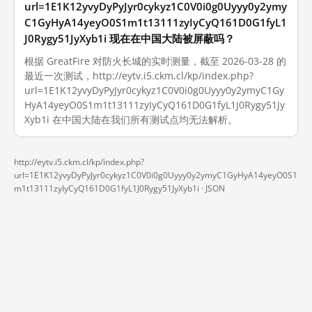
url=1E1K12yvyDyPyJyr0cykyz1C0V0i0g0Uyyy0y2ymy
C1GyHyA14yeyO0S1m1t13111zyIyCyQ161D0G1fyL1
J0Rygy51JyXyb1i 现在在中国大陆被屏蔽吗？
根据 GreatFire 对防火长城的实时测量，截至 2026-03-28 的
最近一次测试，http://eytv.i5.ckm.cl/kp/index.php?
url=1E1K12yvyDyPyJyr0cykyz1C0V0i0g0Uyyy0y2ymyC1Gy
HyA14yeyO0S1m1t13111zyIyCyQ161D0G1fyL1J0Rygy51Jy
Xyb1i 在中国大陆在我们所有测试点均无法解析。
http://eytv.i5.ckm.cl/kp/index.php?
url=1E1K12yvyDyPyJyr0cykyz1C0V0i0g0Uyyy0y2ymyC1GyHyA14yeyO0S1
m1t13111zyIyCyQ161D0G1fyL1J0Rygy51JyXyb1i ·
JSON