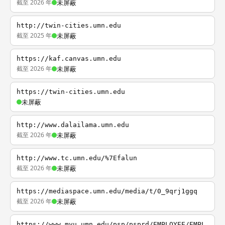
截至 2026 年
未屏蔽
http://twin-cities.umn.edu
截至 2025 年
未屏蔽
https://kaf.canvas.umn.edu
截至 2026 年
未屏蔽
https://twin-cities.umn.edu
未屏蔽
http://www.dalailama.umn.edu
截至 2026 年
未屏蔽
http://www.tc.umn.edu/%7Efalun
截至 2026 年
未屏蔽
https://mediaspace.umn.edu/media/t/0_9qrj1ggq
截至 2026 年
未屏蔽
https://www.myu.umn.edu/psp/psprd/EMPLOYEE/EMPL