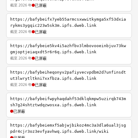
截至 2026 年
已屏蔽
https://bafybeifx7yeb55armcsxwwitkymga5xf53dxia
rykms3ygqic223w5sk3m.ipfs.dweb.link
截至 2026 年
已屏蔽
https://bafybeie5kv4i5azhfbv3lmbovooeinbjuv73kw
gmjoptjeiaqxdt5r6r6q.ipfs.dweb.link
截至 2026 年
已屏蔽
https://bafybeiheqonyv2pafiyvecvpdbm2d7unfinsdt
ut3lwrytltkni7xxfbza.ipfs.dweb.link
截至 2026 年
已屏蔽
https://bafybeifwpyhaqdahf53dklqkmpw5uzirqb743m
sh7g24shtztwdqzwosxa.ipfs.dweb.link
已屏蔽
https://bafybeiemxf5abjwjbikoz4mc3a3dla6ual3jsg
pdr4cjr3oz3evfyavhwq.ipfs.dweb.link/wiki
已屏蔽