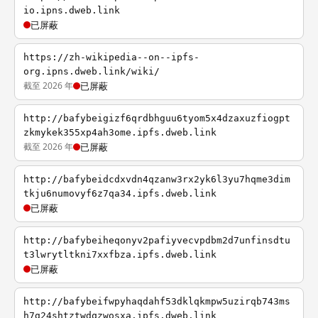
io.ipns.dweb.link
已屏蔽
https://zh-wikipedia--on--ipfs-
org.ipns.dweb.link/wiki/
截至 2026 年
已屏蔽
http://bafybeigizf6qrdbhguu6tyom5x4dzaxuzfiogpt
zkmykek355xp4ah3ome.ipfs.dweb.link
截至 2026 年
已屏蔽
http://bafybeidcdxvdn4qzanw3rx2yk6l3yu7hqme3dim
tkju6numovyf6z7qa34.ipfs.dweb.link
已屏蔽
http://bafybeiheqonyv2pafiyvecvpdbm2d7unfinsdtu
t3lwrytltkni7xxfbza.ipfs.dweb.link
已屏蔽
http://bafybeifwpyhaqdahf53dklqkmpw5uzirqb743ms
h7g24shtztwdqzwosxa.ipfs.dweb.link