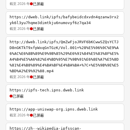
截至 2026 年
已屏蔽
https://dweb.link/ipfs/bafybeidcdxvdn4qzanw3rx2
yk6l3yu7hqme3dimtkju6numovyf6z7qa34
截至 2026 年
已屏蔽
http://dweb.link/ipfs/QmZwFjoJRVF6bKCwwSZQsYCTJ
D8nGKTkT9xfpWxqGnTGzK/Vol.001+%28%E5%96%9C%E9%A
6%AC%E6%8B%89%E9%9B%85%29%E6%91%84%E5%83%8F%E5%
A4%B4%E5%A6%82%E4%BD%95%E7%9B%91%E6%8E%A7%E5%8D
%81%E4%B8%89%E4%BA%BF%E4%BA%BA+%7C+%E5%9B%9E%E5
%BD%A2%E9%92%88.mp4
截至 2026 年
已屏蔽
https://ipfs-tech.ipns.dweb.link
已屏蔽
https://app-uniswap-org.ipns.dweb.link
截至 2026 年
已屏蔽
https://zh--wikipedia-ipfsscan-