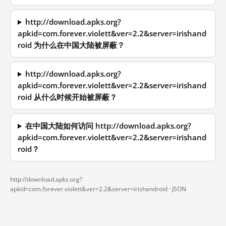
http://download.apks.org?
apkid=com.forever.violett&ver=2.2&server=irishand
roid 为什么在中国大陆被屏蔽？
http://download.apks.org?
apkid=com.forever.violett&ver=2.2&server=irishand
roid 从什么时候开始被屏蔽？
在中国大陆如何访问 http://download.apks.org?
apkid=com.forever.violett&ver=2.2&server=irishand
roid？
http://download.apks.org?
apkid=com.forever.violett&ver=2.2&server=irishandroid ·
JSON