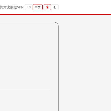
势
对比
数据
VPN
EN
中文