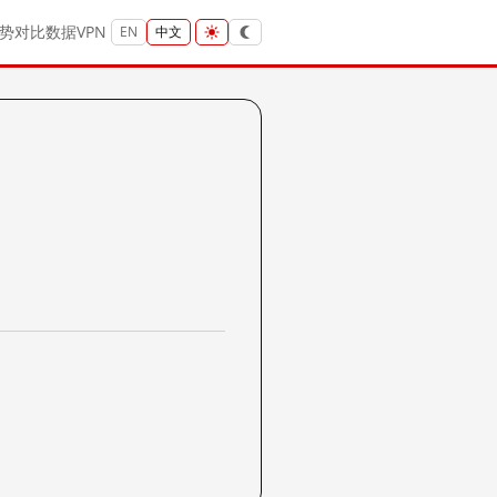
势
对比
数据
VPN
EN
中文