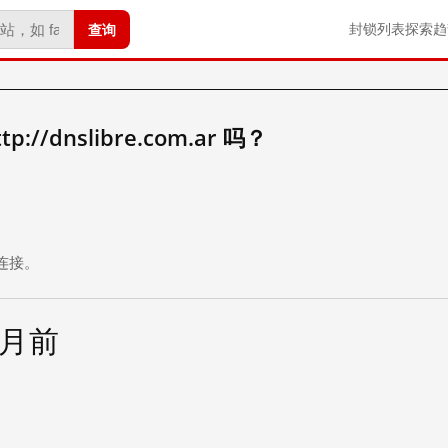
查询
封锁列表
探索
趋
//dnslibre.com.ar 吗？
。
连接。
个月前