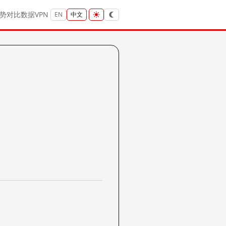
势
对比
数据
VPN
EN
中文