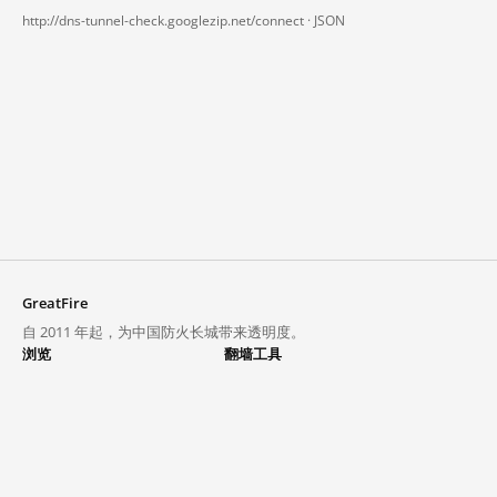
http://dns-tunnel-check.googlezip.net/connect ·
JSON
GreatFire
自 2011 年起，为中国防火长城带来透明度。
浏览
翻墙工具
封锁列表
VPN 与代理
探索
翻墙中心
趋势
GreatFireVPN
热门网站在中国大陆的访问状况
数据与 API
常见问题