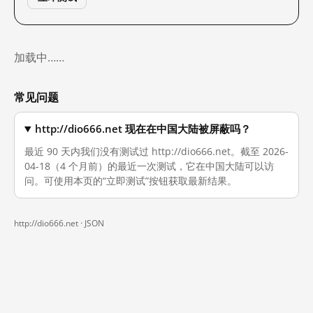
加载中……
常见问题
http://dio666.net 现在在中国大陆被屏蔽吗？
最近 90 天内我们没有测试过 http://dio666.net。截至 2026-
04-18（4 个月前）的最近一次测试，它在中国大陆可以访
问。可使用本页的“立即测试”按钮获取最新结果。
http://dio666.net ·
JSON