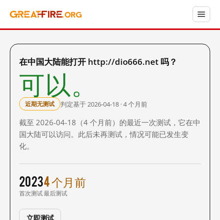
在中国大陆能打开 http://dio666.net 吗？
可以。
判定基于 2026-04-18 · 4 个月前
近期无测试
截至 2026-04-18（4 个月前）的最近一次测试，它在中
国大陆可以访问。此后未再测试，情况可能已发生变
化。
2023
4 个月前
首次测试
最后测试
立即测试