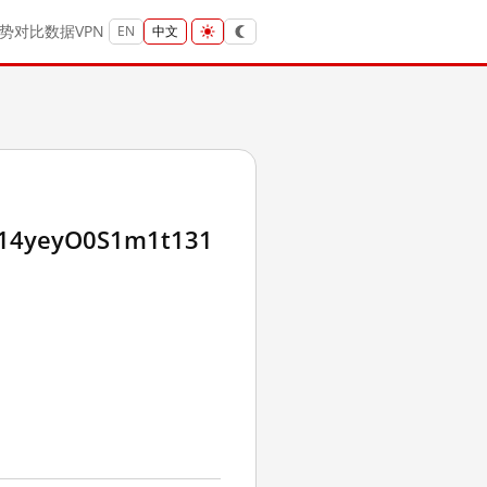
势
对比
数据
VPN
EN
中文
A14yeyO0S1m1t131