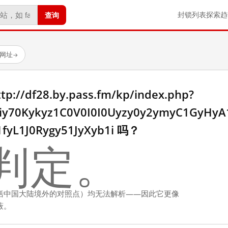
查询
封锁列表
探索
趋
试网址
→
/df28.by.pass.fm/kp/index.php?
yiy70Kykyz1C0V0I0I0Uyzy0y2ymyC1GyHy
fyL1J0Rygy51JyXyb1i 吗？
判定。
括中国大陆境外的对照点）均无法解析——因此它更像
蔽。