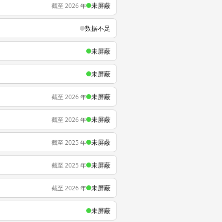
未屏蔽
截至 2026 年
数据不足
未屏蔽
未屏蔽
未屏蔽
截至 2026 年
未屏蔽
截至 2026 年
未屏蔽
截至 2025 年
未屏蔽
截至 2025 年
未屏蔽
截至 2026 年
未屏蔽