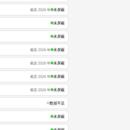
未屏蔽
截至 2026 年
未屏蔽
未屏蔽
未屏蔽
截至 2026 年
未屏蔽
截至 2026 年
未屏蔽
截至 2026 年
未屏蔽
截至 2026 年
数据不足
未屏蔽
未屏蔽