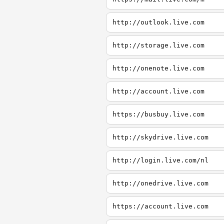
http://outlook.live.com
http://storage.live.com
http://onenote.live.com
http://account.live.com
https://busbuy.live.com
http://skydrive.live.com
http://login.live.com/nl
http://onedrive.live.com
https://account.live.com