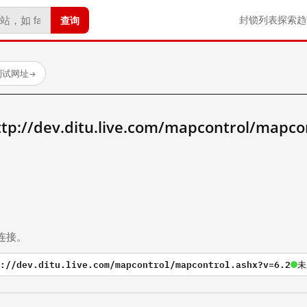
查询
封锁列表
探索
趋
已测试网址
→
dev.ditu.live.com/mapcontrol/mapcont
。
连接。
://dev.ditu.live.com/mapcontrol/mapcontrol.ashx?v=6.2
未