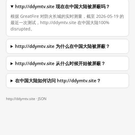
http://ddymtv.site 现在在中国大陆被屏蔽吗？
根据 GreatFire 对防火长城的实时测量，截至 2026-05-19 的
最近一次测试，http://ddymtv.site 在中国大陆100%
disrupted。
http://ddymtv.site 为什么在中国大陆被屏蔽？
http://ddymtv.site 从什么时候开始被屏蔽？
在中国大陆如何访问 http://ddymtv.site？
http://ddymtv.site ·
JSON