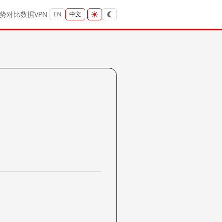
势
对比
数据
VPN
EN
中文