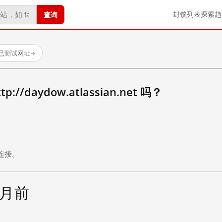
查询
封锁列表
探索
趋
个已测试网址
→
//daydow.atlassian.net 吗？
。
连接。
个月前