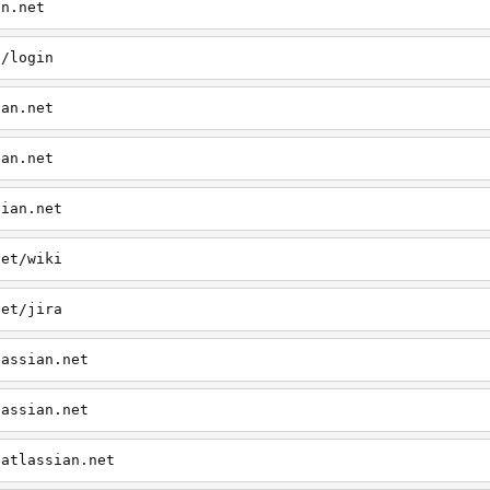
an.net
t/login
ian.net
ian.net
sian.net
net/wiki
net/jira
lassian.net
lassian.net
.atlassian.net