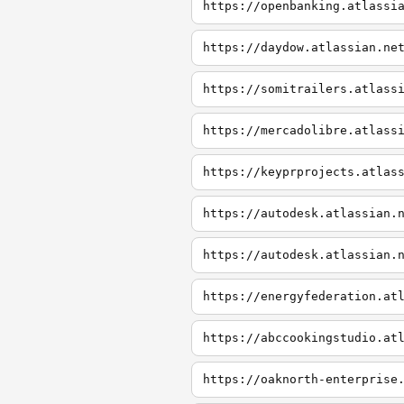
https://openbanking.atlassi
https://daydow.atlassian.ne
https://somitrailers.atlass
https://mercadolibre.atlass
https://keyprprojects.atlas
https://autodesk.atlassian.
https://autodesk.atlassian.
https://energyfederation.at
https://abccookingstudio.at
https://oaknorth-enterprise