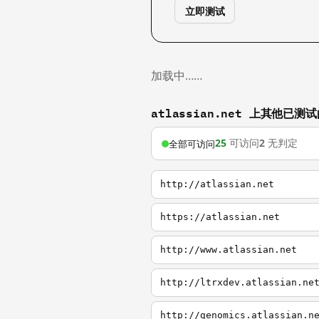
立即测试
加载中……
atlassian.net 上其他已测
25
可访问
2
无判定
全部可访问
http://atlassian.net
https://atlassian.net
http://www.atlassian.net
http://ltrxdev.atlassian.ne
http://genomics.atlassian.n