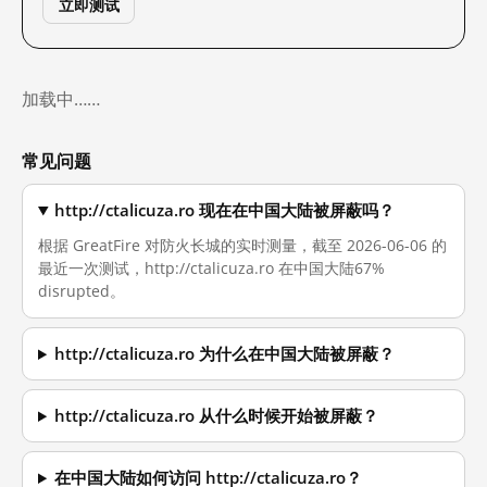
立即测试
加载中……
常见问题
http://ctalicuza.ro 现在在中国大陆被屏蔽吗？
根据 GreatFire 对防火长城的实时测量，截至 2026-06-06 的
最近一次测试，http://ctalicuza.ro 在中国大陆67%
disrupted。
http://ctalicuza.ro 为什么在中国大陆被屏蔽？
http://ctalicuza.ro 从什么时候开始被屏蔽？
在中国大陆如何访问 http://ctalicuza.ro？