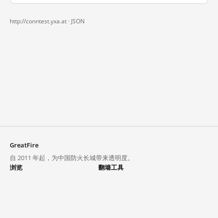
http://conntest.yxa.at ·
JSON
GreatFire
自 2011 年起，为中国防火长城带来透明度。
浏览
翻墙工具
封锁列表
VPN 与代理
探索
翻墙中心
趋势
GreatFireVPN
热门网站在中国大陆的访问状况