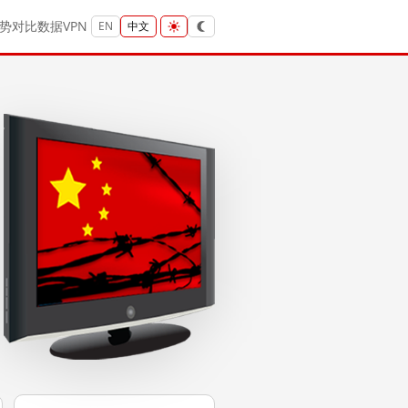
势
对比
数据
VPN
EN
中文