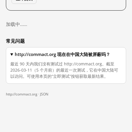
加载中……
常见问题
http://commact.org 现在在中国大陆被屏蔽吗？
最近 90 天内我们没有测试过 http://commact.org。截至
2026-03-11（5 个月前）的最近一次测试，它在中国大陆可
以访问。可使用本页的“立即测试”按钮获取最新结果。
http://commact.org ·
JSON