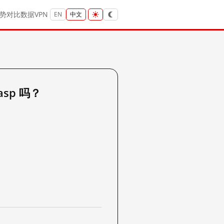
势
对比
数据
VPN
EN
中文
.asp 吗？