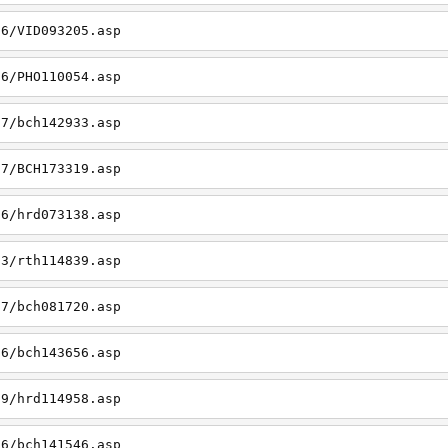
26/VID093205.asp
06/PHO110054.asp
27/bch142933.asp
27/BCH173319.asp
06/hrd073138.asp
23/rth114839.asp
27/bch081720.asp
26/bch143656.asp
19/hrd114958.asp
26/bch141546.asp