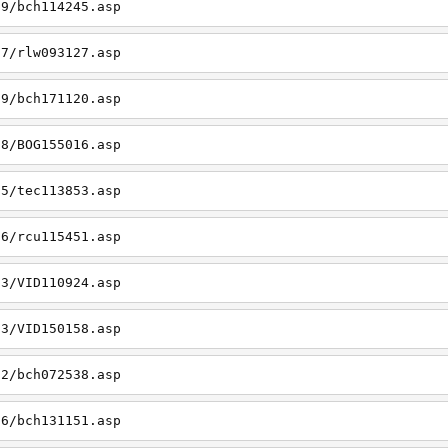
19/bch114245.asp
27/rlw093127.asp
09/bch171120.asp
08/BOG155016.asp
15/tec113853.asp
26/rcu115451.asp
03/VID110924.asp
23/VID150158.asp
02/bch072538.asp
06/bch131151.asp