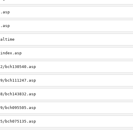
x.asp
e.asp
ealtime
/index.asp
12/bch130540.asp
09/bch111247.asp
08/bch143832.asp
09/bch095505.asp
05/bch075135.asp