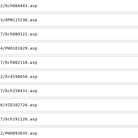
22/bch084443.asp
23/OPN115236.asp
27/bch080122.asp
14/PHO101629.asp
27/bch082118.asp
22/hrd190650.asp
27/bch150431.asp
26/VID102726.asp
27/bch191126.asp
22/PHO093035.asp