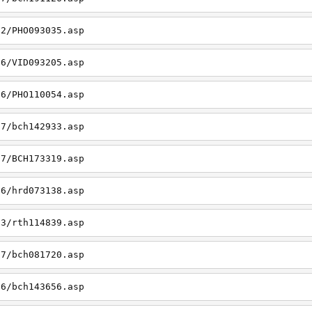
22/PHO093035.asp
26/VID093205.asp
06/PHO110054.asp
27/bch142933.asp
27/BCH173319.asp
06/hrd073138.asp
23/rth114839.asp
27/bch081720.asp
26/bch143656.asp