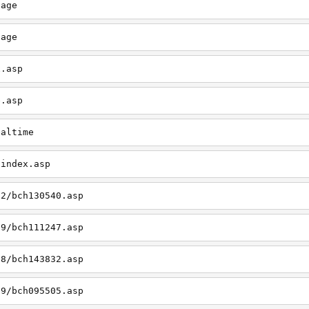
page
page
x.asp
e.asp
ealtime
/index.asp
12/bch130540.asp
09/bch111247.asp
08/bch143832.asp
09/bch095505.asp