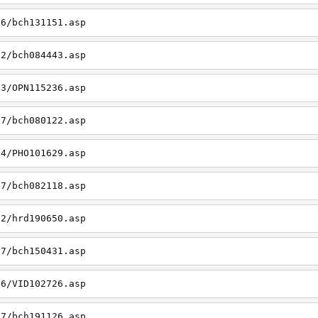
06/bch131151.asp
22/bch084443.asp
23/OPN115236.asp
27/bch080122.asp
14/PHO101629.asp
27/bch082118.asp
22/hrd190650.asp
27/bch150431.asp
26/VID102726.asp
27/bch191126.asp