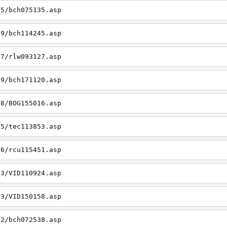
05/bch075135.asp
19/bch114245.asp
27/rlw093127.asp
09/bch171120.asp
08/BOG155016.asp
15/tec113853.asp
26/rcu115451.asp
03/VID110924.asp
23/VID150158.asp
02/bch072538.asp