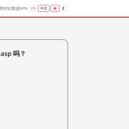
势
对比
数据
VPN
EN
中文
.asp 吗？