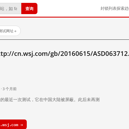
查询
封锁列表
探索
趋
已测试网址
→
/cn.wsj.com/gb/20160615/ASD063712
。
 · 3 个月前
 个月前）的最近一次测试，它在中国大陆被屏蔽。此后未再测
.wsj.com →