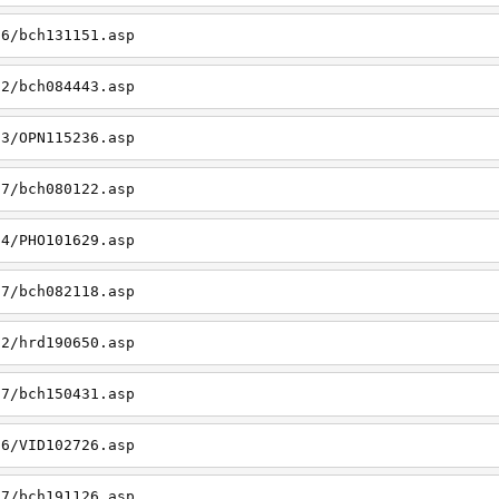
06/bch131151.asp
22/bch084443.asp
23/OPN115236.asp
27/bch080122.asp
14/PHO101629.asp
27/bch082118.asp
22/hrd190650.asp
27/bch150431.asp
26/VID102726.asp
27/bch191126.asp