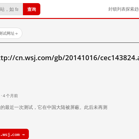
查询
封锁列表
探索
趋
已测试网址
→
/cn.wsj.com/gb/20141016/cec143824
。
 · 4 个月前
 个月前）的最近一次测试，它在中国大陆被屏蔽。此后未再测
.wsj.com →