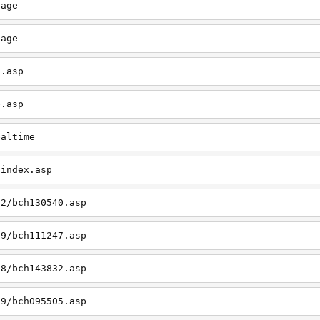
page
page
x.asp
e.asp
ealtime
/index.asp
12/bch130540.asp
09/bch111247.asp
08/bch143832.asp
09/bch095505.asp