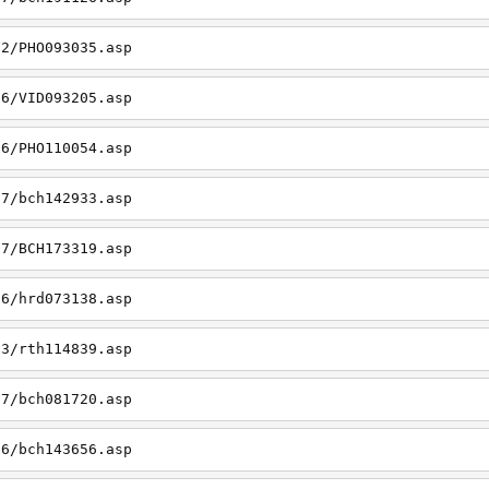
22/PHO093035.asp
26/VID093205.asp
06/PHO110054.asp
27/bch142933.asp
27/BCH173319.asp
06/hrd073138.asp
23/rth114839.asp
27/bch081720.asp
26/bch143656.asp