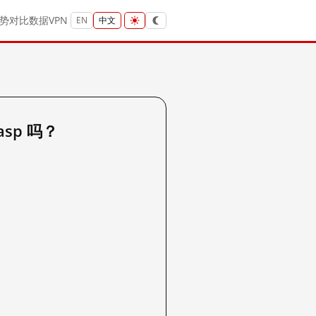
势
对比
数据
VPN
EN
中文
.asp 吗？