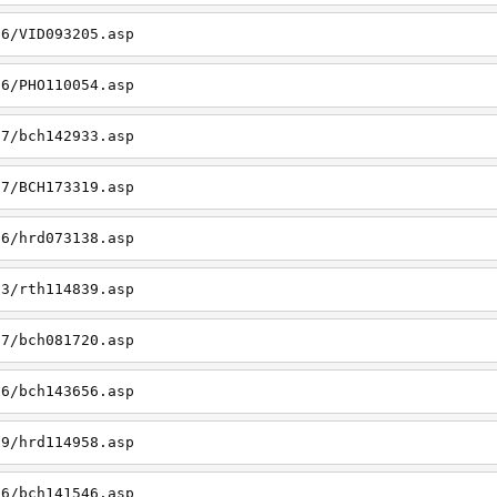
26/VID093205.asp
06/PHO110054.asp
27/bch142933.asp
27/BCH173319.asp
06/hrd073138.asp
23/rth114839.asp
27/bch081720.asp
26/bch143656.asp
19/hrd114958.asp
26/bch141546.asp