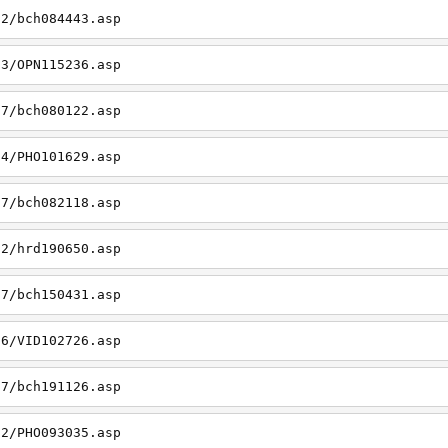
22/bch084443.asp
23/OPN115236.asp
27/bch080122.asp
14/PHO101629.asp
27/bch082118.asp
22/hrd190650.asp
27/bch150431.asp
26/VID102726.asp
27/bch191126.asp
22/PHO093035.asp