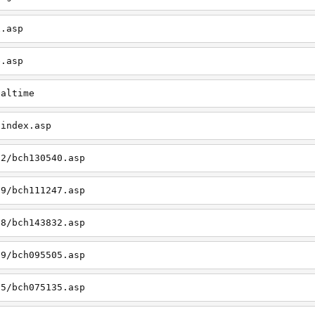
x.asp
e.asp
ealtime
/index.asp
12/bch130540.asp
09/bch111247.asp
08/bch143832.asp
09/bch095505.asp
05/bch075135.asp