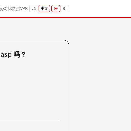
势
对比
数据
VPN
EN
中文
.asp 吗？