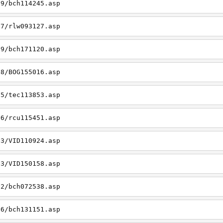
19/bch114245.asp
27/rlw093127.asp
09/bch171120.asp
08/BOG155016.asp
15/tec113853.asp
26/rcu115451.asp
03/VID110924.asp
23/VID150158.asp
02/bch072538.asp
06/bch131151.asp