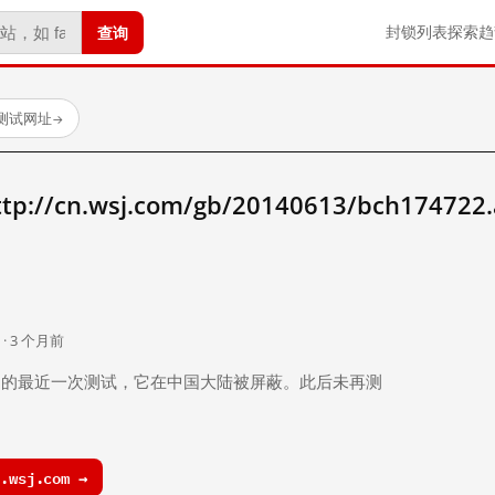
查询
封锁列表
探索
趋
已测试网址
→
/cn.wsj.com/gb/20140613/bch174722
。
 · 3 个月前
 个月前）的最近一次测试，它在中国大陆被屏蔽。此后未再测
.wsj.com →