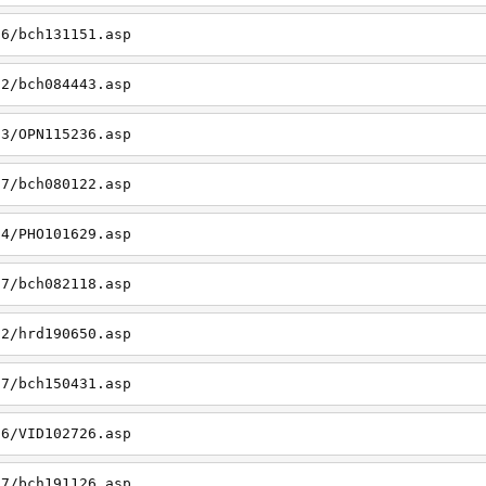
06/bch131151.asp
22/bch084443.asp
23/OPN115236.asp
27/bch080122.asp
14/PHO101629.asp
27/bch082118.asp
22/hrd190650.asp
27/bch150431.asp
26/VID102726.asp
27/bch191126.asp