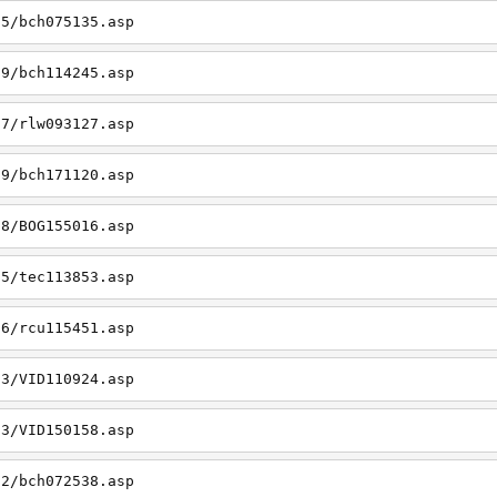
05/bch075135.asp
19/bch114245.asp
27/rlw093127.asp
09/bch171120.asp
08/BOG155016.asp
15/tec113853.asp
26/rcu115451.asp
03/VID110924.asp
23/VID150158.asp
02/bch072538.asp