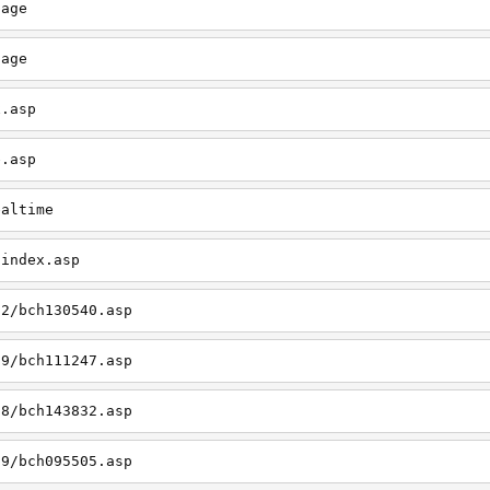
page
page
x.asp
e.asp
ealtime
/index.asp
12/bch130540.asp
09/bch111247.asp
08/bch143832.asp
09/bch095505.asp