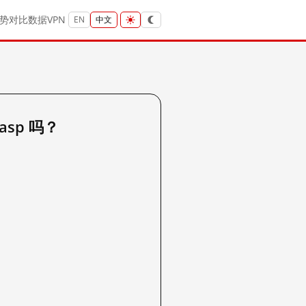
势
对比
数据
VPN
EN
中文
.asp 吗？