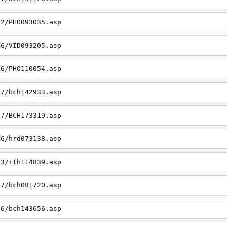
22/PHO093035.asp
26/VID093205.asp
06/PHO110054.asp
27/bch142933.asp
27/BCH173319.asp
06/hrd073138.asp
23/rth114839.asp
27/bch081720.asp
26/bch143656.asp