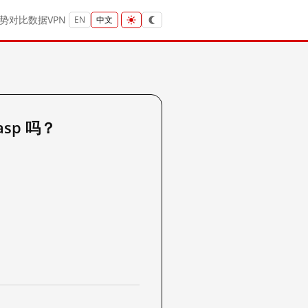
势
对比
数据
VPN
EN
中文
.asp 吗？