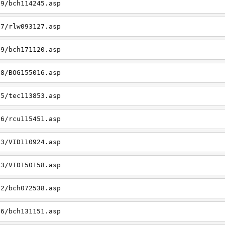
19/bch114245.asp
27/rlw093127.asp
09/bch171120.asp
08/BOG155016.asp
15/tec113853.asp
26/rcu115451.asp
03/VID110924.asp
23/VID150158.asp
02/bch072538.asp
06/bch131151.asp