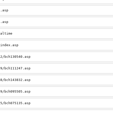
x.asp
e.asp
ealtime
/index.asp
12/bch130540.asp
09/bch111247.asp
08/bch143832.asp
09/bch095505.asp
05/bch075135.asp