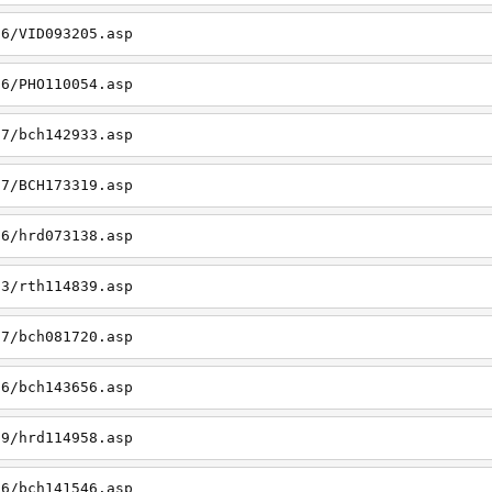
26/VID093205.asp
06/PHO110054.asp
27/bch142933.asp
27/BCH173319.asp
06/hrd073138.asp
23/rth114839.asp
27/bch081720.asp
26/bch143656.asp
19/hrd114958.asp
26/bch141546.asp