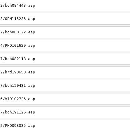
22/bch084443.asp
23/OPN115236.asp
27/bch080122.asp
14/PHO101629.asp
27/bch082118.asp
22/hrd190650.asp
27/bch150431.asp
26/VID102726.asp
27/bch191126.asp
22/PHO093035.asp