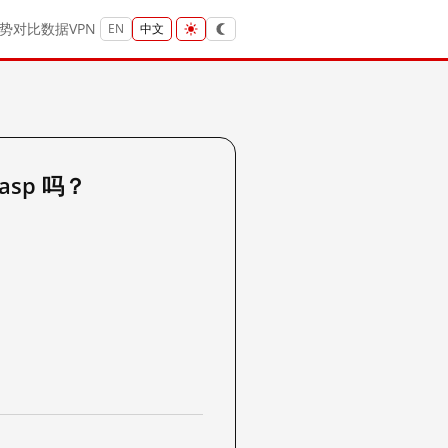
势
对比
数据
VPN
EN
中文
.asp 吗？