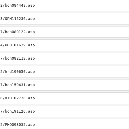
22/bch084443.asp
23/OPN115236.asp
27/bch080122.asp
14/PHO101629.asp
27/bch082118.asp
22/hrd190650.asp
27/bch150431.asp
26/VID102726.asp
27/bch191126.asp
22/PHO093035.asp