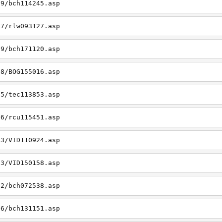
19/bch114245.asp
27/rlw093127.asp
09/bch171120.asp
08/BOG155016.asp
15/tec113853.asp
26/rcu115451.asp
03/VID110924.asp
23/VID150158.asp
02/bch072538.asp
06/bch131151.asp