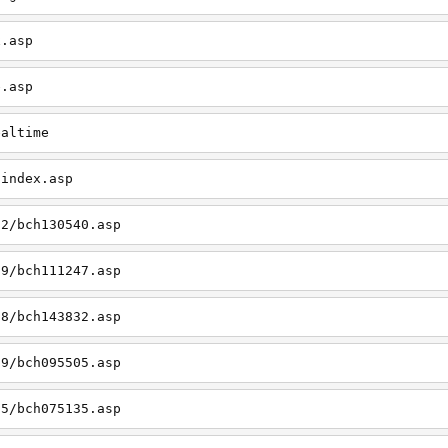
x.asp
e.asp
ealtime
/index.asp
12/bch130540.asp
09/bch111247.asp
08/bch143832.asp
09/bch095505.asp
05/bch075135.asp