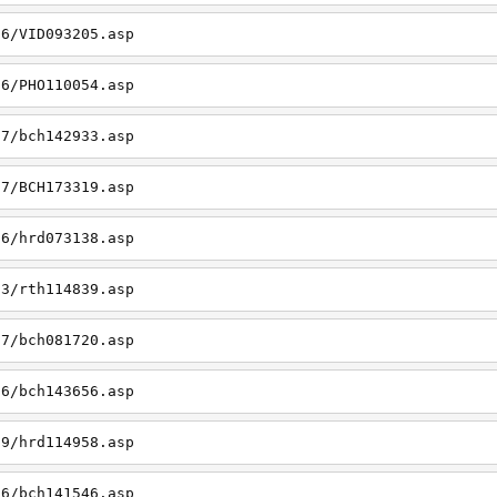
26/VID093205.asp
06/PHO110054.asp
27/bch142933.asp
27/BCH173319.asp
06/hrd073138.asp
23/rth114839.asp
27/bch081720.asp
26/bch143656.asp
19/hrd114958.asp
26/bch141546.asp