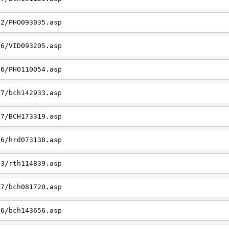
22/PHO093035.asp
26/VID093205.asp
06/PHO110054.asp
27/bch142933.asp
27/BCH173319.asp
06/hrd073138.asp
23/rth114839.asp
27/bch081720.asp
26/bch143656.asp