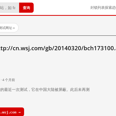
查询
封锁列表
探索
趋
已测试网址
→
/cn.wsj.com/gb/20140320/bch173100
。
 · 4 个月前
 个月前）的最近一次测试，它在中国大陆被屏蔽。此后未再测
.wsj.com →