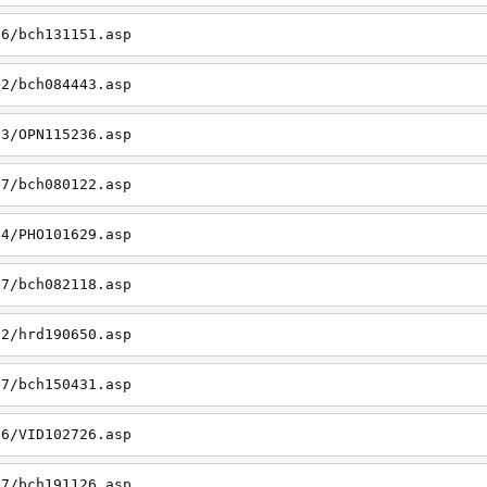
06/bch131151.asp
22/bch084443.asp
23/OPN115236.asp
27/bch080122.asp
14/PHO101629.asp
27/bch082118.asp
22/hrd190650.asp
27/bch150431.asp
26/VID102726.asp
27/bch191126.asp