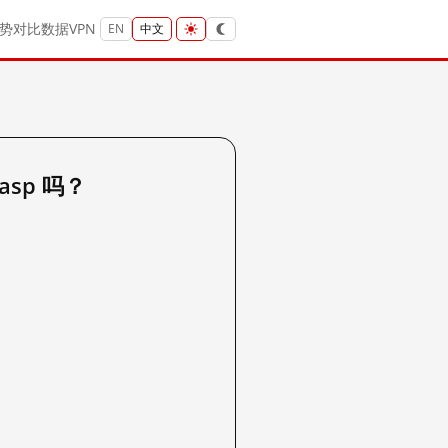
势
对比
数据
VPN
EN
中文
.asp 吗？