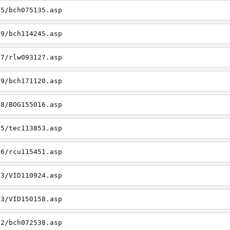
05/bch075135.asp
19/bch114245.asp
27/rlw093127.asp
09/bch171120.asp
08/BOG155016.asp
15/tec113853.asp
26/rcu115451.asp
03/VID110924.asp
23/VID150158.asp
02/bch072538.asp