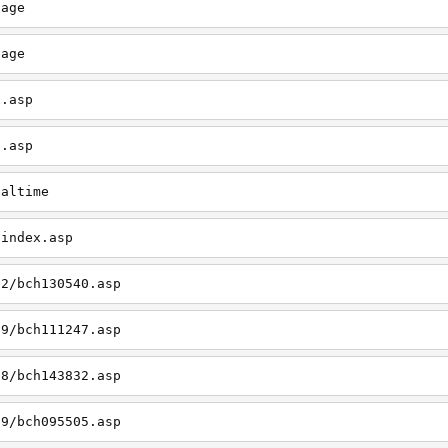
page
page
x.asp
e.asp
ealtime
/index.asp
12/bch130540.asp
09/bch111247.asp
08/bch143832.asp
09/bch095505.asp