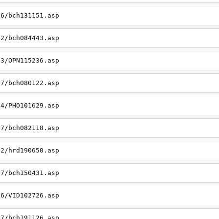
06/bch131151.asp
22/bch084443.asp
23/OPN115236.asp
27/bch080122.asp
14/PHO101629.asp
27/bch082118.asp
22/hrd190650.asp
27/bch150431.asp
26/VID102726.asp
27/bch191126.asp