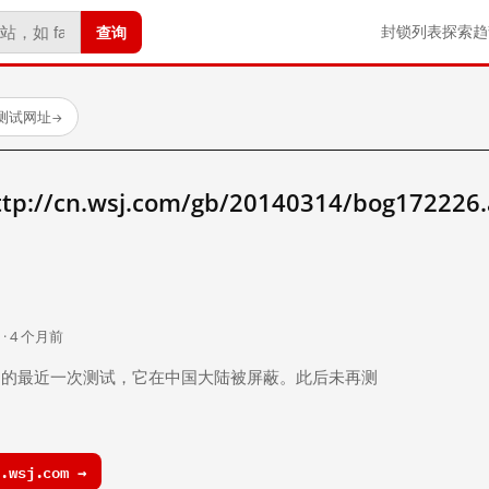
查询
封锁列表
探索
趋
已测试网址
→
/cn.wsj.com/gb/20140314/bog172226
。
 · 4 个月前
 个月前）的最近一次测试，它在中国大陆被屏蔽。此后未再测
.wsj.com →