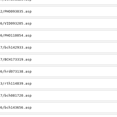
22/PHO093035.asp
26/VID093205.asp
06/PHO110054.asp
27/bch142933.asp
27/BCH173319.asp
06/hrd073138.asp
23/rth114839.asp
27/bch081720.asp
26/bch143656.asp