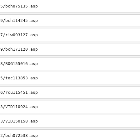
05/bch075135.asp
19/bch114245.asp
27/rlw093127.asp
09/bch171120.asp
08/BOG155016.asp
15/tec113853.asp
26/rcu115451.asp
03/VID110924.asp
23/VID150158.asp
02/bch072538.asp