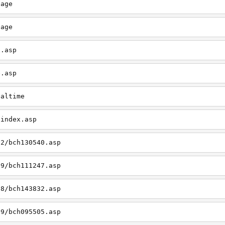
page
page
x.asp
e.asp
ealtime
/index.asp
12/bch130540.asp
09/bch111247.asp
08/bch143832.asp
09/bch095505.asp