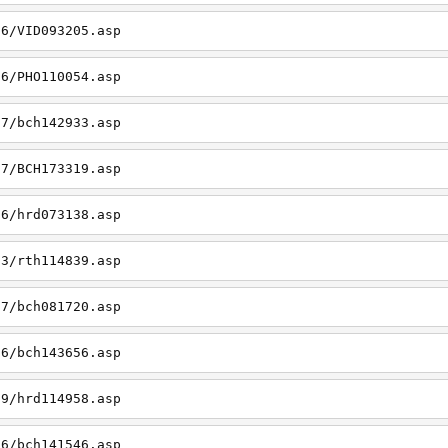
26/VID093205.asp
06/PHO110054.asp
27/bch142933.asp
27/BCH173319.asp
06/hrd073138.asp
23/rth114839.asp
27/bch081720.asp
26/bch143656.asp
19/hrd114958.asp
26/bch141546.asp