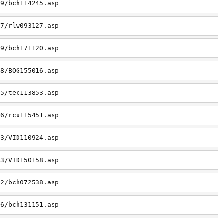
19/bch114245.asp
27/rlw093127.asp
09/bch171120.asp
08/BOG155016.asp
15/tec113853.asp
26/rcu115451.asp
03/VID110924.asp
23/VID150158.asp
02/bch072538.asp
06/bch131151.asp