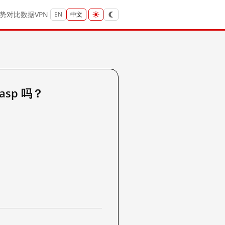
势
对比
数据
VPN
EN
中文
.asp 吗？