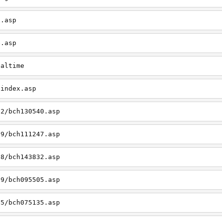
x.asp
e.asp
ealtime
/index.asp
12/bch130540.asp
09/bch111247.asp
08/bch143832.asp
09/bch095505.asp
05/bch075135.asp