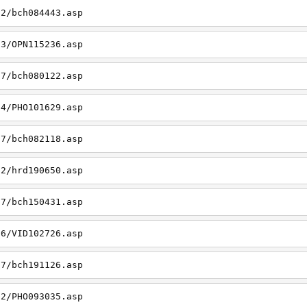
22/bch084443.asp
23/OPN115236.asp
27/bch080122.asp
14/PHO101629.asp
27/bch082118.asp
22/hrd190650.asp
27/bch150431.asp
26/VID102726.asp
27/bch191126.asp
22/PHO093035.asp