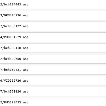
22/bch084443.asp
23/OPN115236.asp
27/bch080122.asp
14/PHO101629.asp
27/bch082118.asp
22/hrd190650.asp
27/bch150431.asp
26/VID102726.asp
27/bch191126.asp
22/PHO093035.asp