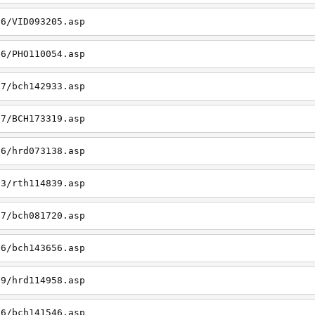
26/VID093205.asp
06/PHO110054.asp
27/bch142933.asp
27/BCH173319.asp
06/hrd073138.asp
23/rth114839.asp
27/bch081720.asp
26/bch143656.asp
19/hrd114958.asp
26/bch141546.asp