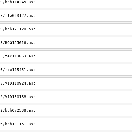
19/bch114245.asp
27/rlw093127.asp
09/bch171120.asp
08/BOG155016.asp
15/tec113853.asp
26/rcu115451.asp
03/VID110924.asp
23/VID150158.asp
02/bch072538.asp
06/bch131151.asp