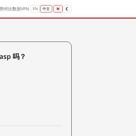
势
对比
数据
VPN
EN
中文
.asp 吗？