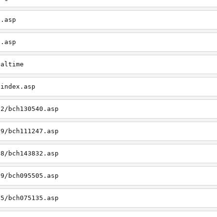
x.asp
e.asp
ealtime
/index.asp
12/bch130540.asp
09/bch111247.asp
08/bch143832.asp
09/bch095505.asp
05/bch075135.asp