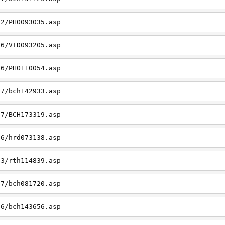
22/PHO093035.asp
26/VID093205.asp
06/PHO110054.asp
27/bch142933.asp
27/BCH173319.asp
06/hrd073138.asp
23/rth114839.asp
27/bch081720.asp
26/bch143656.asp