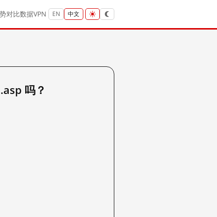
势
对比
数据
VPN
EN
中文
5.asp 吗？