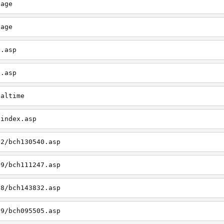
page
page
x.asp
e.asp
ealtime
/index.asp
12/bch130540.asp
09/bch111247.asp
08/bch143832.asp
09/bch095505.asp