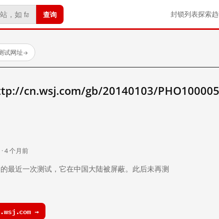
查询
封锁列表
探索
趋
已测试网址
→
//cn.wsj.com/gb/20140103/PHO10000
。
 · 4 个月前
 个月前）的最近一次测试，它在中国大陆被屏蔽。此后未再测
.wsj.com →