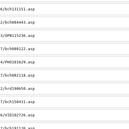
06/bch131151.asp
22/bch084443.asp
23/OPN115236.asp
27/bch080122.asp
14/PHO101629.asp
27/bch082118.asp
22/hrd190650.asp
27/bch150431.asp
26/VID102726.asp
27/bch191126.asp