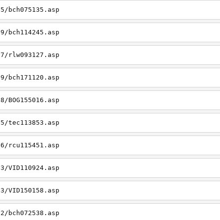
05/bch075135.asp
19/bch114245.asp
27/rlw093127.asp
09/bch171120.asp
08/BOG155016.asp
15/tec113853.asp
26/rcu115451.asp
03/VID110924.asp
23/VID150158.asp
02/bch072538.asp