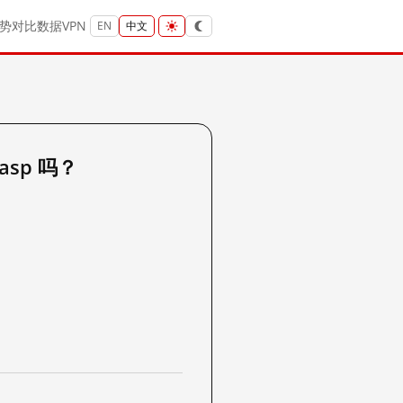
势
对比
数据
VPN
EN
中文
.asp 吗？