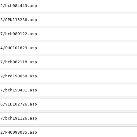
22/bch084443.asp
23/OPN115236.asp
27/bch080122.asp
14/PHO101629.asp
27/bch082118.asp
22/hrd190650.asp
27/bch150431.asp
26/VID102726.asp
27/bch191126.asp
22/PHO093035.asp