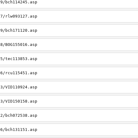
19/bch114245.asp
27/rlw093127.asp
09/bch171120.asp
08/BOG155016.asp
15/tec113853.asp
26/rcu115451.asp
03/VID110924.asp
23/VID150158.asp
02/bch072538.asp
06/bch131151.asp