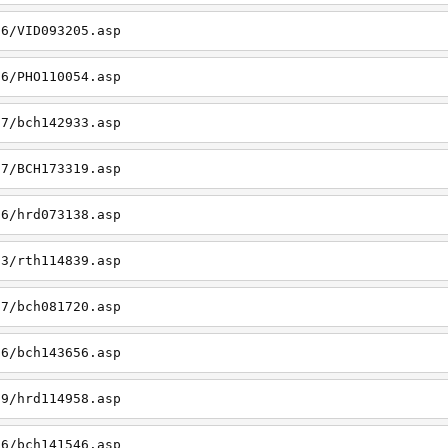
26/VID093205.asp
06/PHO110054.asp
27/bch142933.asp
27/BCH173319.asp
06/hrd073138.asp
23/rth114839.asp
27/bch081720.asp
26/bch143656.asp
19/hrd114958.asp
26/bch141546.asp