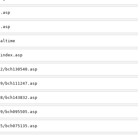
x.asp
e.asp
ealtime
/index.asp
12/bch130540.asp
09/bch111247.asp
08/bch143832.asp
09/bch095505.asp
05/bch075135.asp