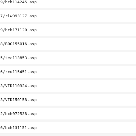
19/bch114245.asp
27/rlw093127.asp
09/bch171120.asp
08/BOG155016.asp
15/tec113853.asp
26/rcu115451.asp
03/VID110924.asp
23/VID150158.asp
02/bch072538.asp
06/bch131151.asp