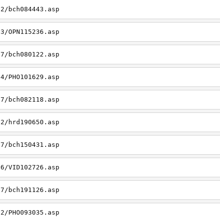
22/bch084443.asp
23/OPN115236.asp
27/bch080122.asp
14/PHO101629.asp
27/bch082118.asp
22/hrd190650.asp
27/bch150431.asp
26/VID102726.asp
27/bch191126.asp
22/PHO093035.asp