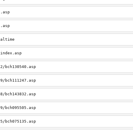
x.asp
e.asp
ealtime
/index.asp
12/bch130540.asp
09/bch111247.asp
08/bch143832.asp
09/bch095505.asp
05/bch075135.asp