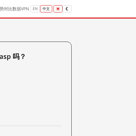
势
对比
数据
VPN
EN
中文
.asp 吗？