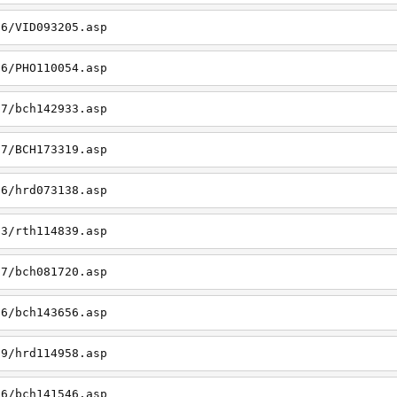
26/VID093205.asp
06/PHO110054.asp
27/bch142933.asp
27/BCH173319.asp
06/hrd073138.asp
23/rth114839.asp
27/bch081720.asp
26/bch143656.asp
19/hrd114958.asp
26/bch141546.asp