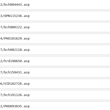
22/bch084443.asp
23/OPN115236.asp
27/bch080122.asp
14/PHO101629.asp
27/bch082118.asp
22/hrd190650.asp
27/bch150431.asp
26/VID102726.asp
27/bch191126.asp
22/PHO093035.asp