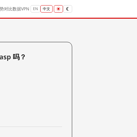
势
对比
数据
VPN
EN
中文
.asp 吗？