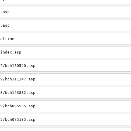
x.asp
e.asp
ealtime
/index.asp
12/bch130540.asp
09/bch111247.asp
08/bch143832.asp
09/bch095505.asp
05/bch075135.asp