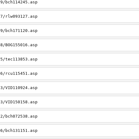
19/bch114245.asp
27/rlw093127.asp
09/bch171120.asp
08/BOG155016.asp
15/tec113853.asp
26/rcu115451.asp
03/VID110924.asp
23/VID150158.asp
02/bch072538.asp
06/bch131151.asp