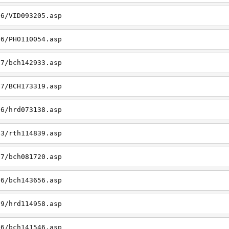
26/VID093205.asp
06/PHO110054.asp
27/bch142933.asp
27/BCH173319.asp
06/hrd073138.asp
23/rth114839.asp
27/bch081720.asp
26/bch143656.asp
19/hrd114958.asp
26/bch141546.asp