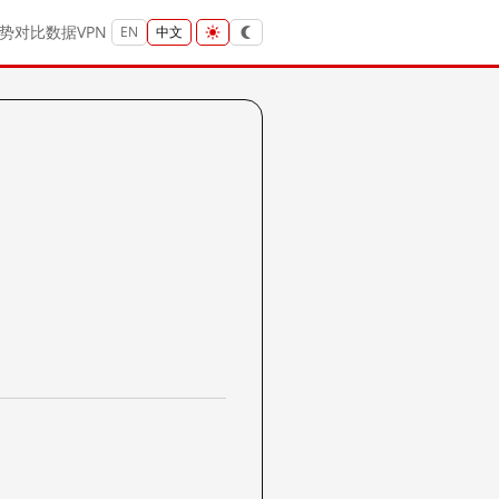
势
对比
数据
VPN
EN
中文