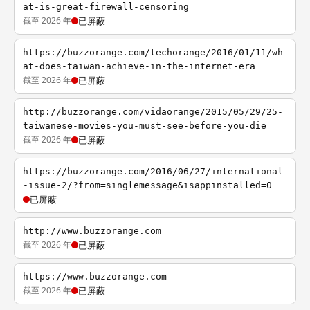
at-is-great-firewall-censoring
截至 2026 年
已屏蔽
https://buzzorange.com/techorange/2016/01/11/wh
at-does-taiwan-achieve-in-the-internet-era
截至 2026 年
已屏蔽
http://buzzorange.com/vidaorange/2015/05/29/25-
taiwanese-movies-you-must-see-before-you-die
截至 2026 年
已屏蔽
https://buzzorange.com/2016/06/27/international
-issue-2/?from=singlemessage&isappinstalled=0
已屏蔽
http://www.buzzorange.com
截至 2026 年
已屏蔽
https://www.buzzorange.com
截至 2026 年
已屏蔽