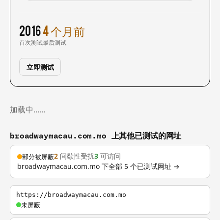
2016
4 个月前
首次测试
最后测试
立即测试
加载中……
broadwaymacau.com.mo 上其他已测试的网址
2
间歇性受扰
3
可访问
部分被屏蔽
broadwaymacau.com.mo 下全部 5 个已测试网址 →
https://broadwaymacau.com.mo
未屏蔽