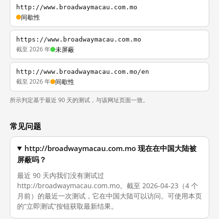
http://www.broadwaymacau.com.mo
间歇性
https://www.broadwaymacau.com.mo
截至 2026 年
未屏蔽
http://www.broadwaymacau.com.mo/en
截至 2026 年
间歇性
所示判定基于最近 90 天的测试，与该网址页面一致。
常见问题
http://broadwaymacau.com.mo 现在在中国大陆被
屏蔽吗？
最近 90 天内我们没有测试过
http://broadwaymacau.com.mo。截至 2026-04-23（4 个
月前）的最近一次测试，它在中国大陆可以访问。可使用本页
的“立即测试”按钮获取最新结果。