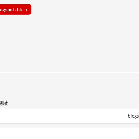
ogspot.hk →
网址
blo