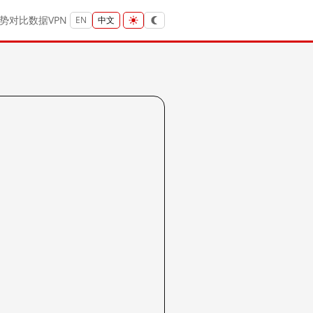
势
对比
数据
VPN
EN
中文