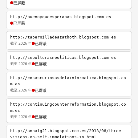
已屏蔽
http://buenoyqueesperabas.blogspot.com.es
已屏蔽
http://tabernilladeazathoth.blogspot.com.es
截至 2026 年
已屏蔽
http://sepulturasneoliticas.blogspot.com.es
截至 2026 年
已屏蔽
http://cosascuriosasdelainformatica.blogspot.co
m.es
截至 2026 年
已屏蔽
http://continuingcounterreformation.blogspot.co
m.es
截至 2026 年
已屏蔽
http://annafg21.blogspot.com.es/2013/06/three-
visions-on-self-immolations-in.html