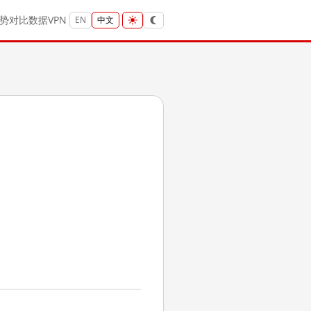
势
对比
数据
VPN
EN
中文