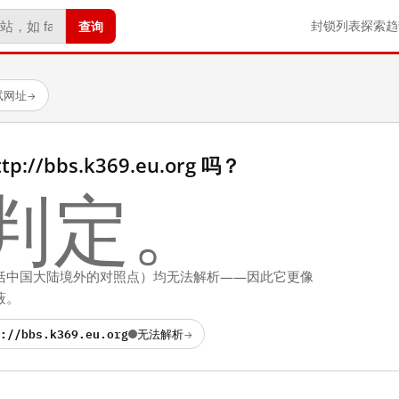
查询
封锁列表
探索
趋
试网址
→
//bbs.k369.eu.org 吗？
判定。
括中国大陆境外的对照点）均无法解析——因此它更像
蔽。
://bbs.k369.eu.org
无法解析
→