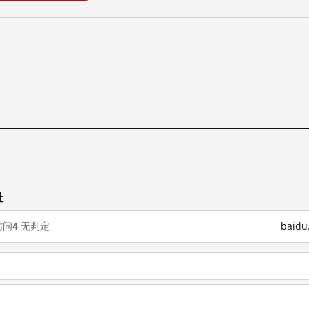
址
访问
4
无判定
baid