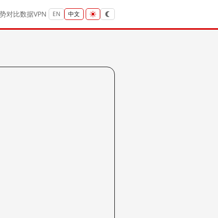
势
对比
数据
VPN
EN
中文