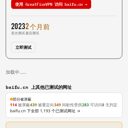
使用 GreatFireVPN 访问 baifu.cn →
2023
2 个月前
首次测试
最后测试
立即测试
加载中……
baifu.cn 上其他已测试的网址
部分被屏蔽
114
被屏蔽
439
被重定向
349
间歇性受扰
283
可访问
8
无判定
baifu.cn 下全部 1,193 个已测试网址 →