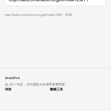
http://baifu.cn/amazon.co.jp/b?node=2381 ·
JSON
GreatFire
自 2011 年起，为中国防火长城带来透明度。
浏览
翻墙工具
封锁列表
VPN 与代理
探索
翻墙中心
趋势
GreatFireVPN
热门网站在中国大陆的访问状况