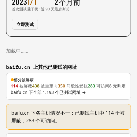
2023
1/1
2 个月前
首次测试
受干扰 · 近 90 天
最后测试
立即测试
加载中……
baifu.cn 上其他已测试的网址
部分被屏蔽
114
被屏蔽
438
被重定向
350
间歇性受扰
283
可访问
8
无判定
baifu.cn 下全部 1,193 个已测试网址 →
baifu.cn 下各主机情况不一：已测试主机中 114 个被
屏蔽，283 个可访问。