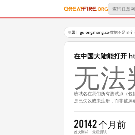
属于 gulongzhong.co
·
数据不足
·
3 
在中国大陆能打开 http:/
无法
该域名在我们所有测试点（包
是已失效或未注册，而非被屏
2014
2 个月前
首次测试
最后测试