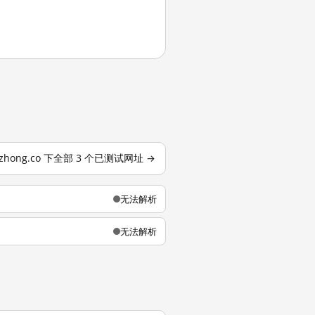
gzhong.co 下全部 3 个已测试网址 →
无法解析
无法解析